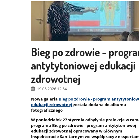
Szkoła
promująca
zdrowie
Bieg po zdrowie - progr
antytytoniowej edukacji
zdrowotnej
19.05.2026 12:54
Nowa galeria
Bieg po zdrowie - program antytytoniow
edukacji zdrowotnej
została dodana do albumu
fotograficznego
W poniedziałek 27 stycznia odbyły się prelekcje w ra
programu Bieg po zdrowie - program antytytoniowej
edukacji zdrowotnej opracowany w Głównym
Inspektoracie Sanitarnym we współpracy z ekspertam