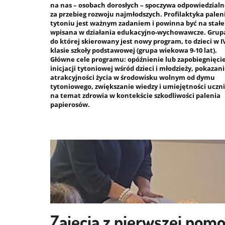
na nas – osobach dorosłych – spoczywa odpowiedzialn
za przebieg rozwoju najmłodszych. Profilaktyka palen
tytoniu jest ważnym zadaniem i powinna być na stałe
wpisana w działania edukacyjno-wychowawcze. Grup
do której skierowany jest nowy program, to dzieci w I
klasie szkoły podstawowej (grupa wiekowa 9-10 lat).
Główne cele programu: opóźnienie lub zapobiegnięci
inicjacji tytoniowej wśród dzieci i młodzieży, pokazan
atrakcyjności życia w środowisku wolnym od dymu
tytoniowego, zwiększanie wiedzy i umiejętności uczn
na temat zdrowia w kontekście szkodliwości palenia
papierosów.
Zajęcia z pierwszej pom