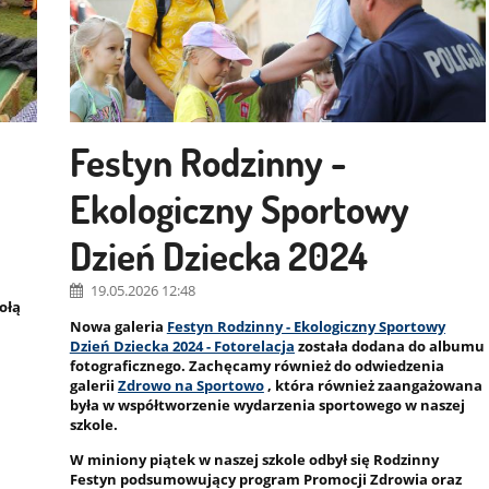
Festyn Rodzinny -
Ekologiczny Sportowy
Dzień Dziecka 2024
19.05.2026 12:48
ołą
Nowa galeria
Festyn Rodzinny - Ekologiczny Sportowy
Dzień Dziecka 2024 - Fotorelacja
została dodana do albumu
fotograficznego. Zachęcamy również do odwiedzenia
galerii
Zdrowo na Sportowo
, która również zaangażowana
była w współtworzenie wydarzenia sportowego w naszej
szkole.
W miniony piątek w naszej szkole odbył się Rodzinny
Festyn podsumowujący program Promocji Zdrowia oraz