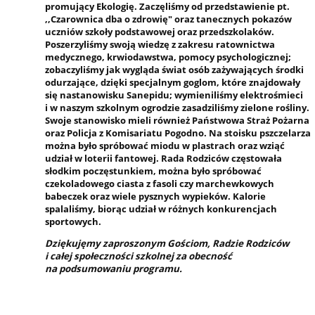
promujący Ekologię. Zaczęliśmy od przedstawienie pt.
,,Czarownica dba o zdrowię" oraz tanecznych pokazów
uczniów szkoły podstawowej oraz przedszkolaków.
Poszerzyliśmy swoją wiedzę z zakresu ratownictwa
medycznego, krwiodawstwa, pomocy psychologicznej;
zobaczyliśmy jak wygląda świat osób zażywających środki
odurzające, dzięki specjalnym goglom, które znajdowały
się nastanowisku Sanepidu; wymieniliśmy elektrośmieci
i w naszym szkolnym ogrodzie zasadziliśmy zielone rośliny.
Swoje stanowisko mieli również Państwowa Straż Pożarna
oraz Policja z Komisariatu Pogodno. Na stoisku pszczelarza
można było spróbować miodu w plastrach oraz wziąć
udział w loterii fantowej. Rada Rodziców częstowała
słodkim poczęstunkiem, można było spróbować
czekoladowego ciasta z fasoli czy marchewkowych
babeczek oraz wiele pysznych wypieków. Kalorie
spalaliśmy, biorąc udział w różnych konkurencjach
sportowych.
Dziękujęmy zaproszonym Gościom, Radzie Rodziców
i całej społeczności szkolnej za obecność
na podsumowaniu programu.