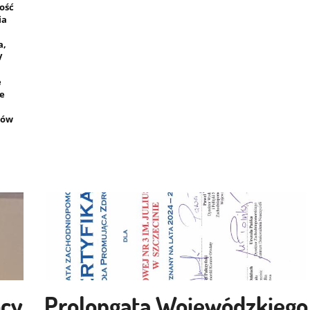
ość
ia
a,
V
e
ie
iów
ocy
Prolongata Wojewódzkiego