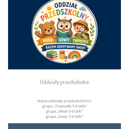
Oddziały przedszkolne
Nasze oddziały przedszkolne to:
grupa ,,Tropiciele 5-6 latki"
grupa ,,Misie 5-6 latki"
grupa ,,Sowy 3-4 latki"