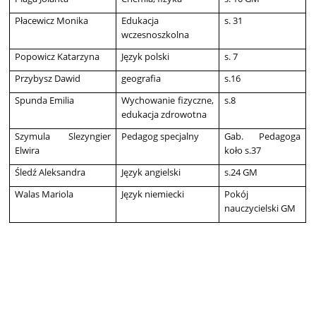
Płacewicz Monika
Edukacja
s. 31
wczesnoszkolna
Popowicz Katarzyna
Język polski
s. 7
Przybysz Dawid
geografia
s.16
Spunda Emilia
Wychowanie fizyczne,
s.8
edukacja zdrowotna
Szymula Slezyngier
Pedagog specjalny
Gab. Pedagoga
Elwira
koło s.37
Śledź Aleksandra
Język angielski
s.24 GM
Walas Mariola
Język niemiecki
Pokój
nauczycielski GM