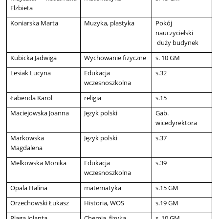
Elżbieta
Koniarska Marta
Muzyka, plastyka
Pokój
nauczycielski
duży budynek
Kubicka Jadwiga
Wychowanie fizyczne
s. 10 GM
Lesiak Lucyna
Edukacja
s.32
wczesnoszkolna
Łabenda Karol
religia
s.15
Maciejowska Joanna
Język polski
Gab.
wicedyrektora
Markowska
Język polski
s.37
Magdalena
Melkowska Monika
Edukacja
s.39
wczesnoszkolna
Opala Halina
matematyka
s.15 GM
Orzechowski Łukasz
Historia, WOS
s.19 GM
Plaga Jolanta
Chemia, fizyka
s. 10 GM