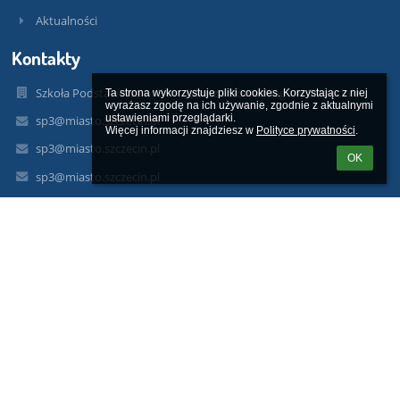
Aktualności
Kontakty
Szkoła Podstawowa nr 3 im. Juliusza Słowackiego w Szczecinie
Ta strona wykorzystuje pliki cookies. Korzystając z niej 
wyrażasz zgodę na ich używanie, zgodnie z aktualnymi 
ustawieniami przeglądarki.

sp3@miasto.szczecin.pl
Więcej informacji znajdziesz w 
Polityce prywatności
.
sp3@miasto.szczecin.pl
OK
sp3@miasto.szczecin.pl
091 487 30 32
Gabinet Pedagoga/Psychologa 452486610
ul. Władysława Reymonta 23
71-276 Szczecin
71-276 Szczecin
Poland
sp3szczecin@gmail.com
Sekretariat czynny w godzinach:
od poniedziałku do piątku
08.00-15.00