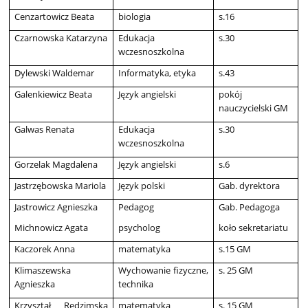
Cenzartowicz Beata
biologia
s.16
Czarnowska Katarzyna
Edukacja
s.30
wczesnoszkolna
Dylewski Waldemar
Informatyka, etyka
s.43
Galenkiewicz Beata
Język angielski
pokój
nauczycielski GM
Galwas Renata
Edukacja
s.30
wczesnoszkolna
Gorzelak Magdalena
Język angielski
s.6
Jastrzębowska Mariola
Język polski
Gab. dyrektora
Jastrowicz Agnieszka
Pedagog
Gab. Pedagoga
Michnowicz Agata
psycholog
koło sekretariatu
Kaczorek Anna
matematyka
s.15 GM
Klimaszewska
Wychowanie fizyczne,
s. 25 GM
Agnieszka
technika
Krzyształ Redzimska
matematyka
s. 15 GM