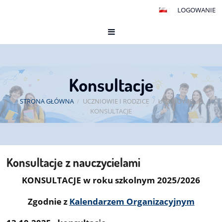
LOGOWANIE
Konsultacje
STRONA GŁÓWNA
/
UCZNIOWIE I RODZICE
/
UCZNIOWIE
/
KONSULTACJE
Konsultacje z nauczycielami
Konsultacje
KONSULTACJE w roku szkolnym 2025/2026
Zgodnie z
Kalendarzem Organizacyjnym