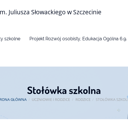
m. Juliusza Słowackiego w Szczecinie
y szkolne
Projekt Rozwój osobisty, Edukacja Ogólna 6.9.
Stołówka szkolna
TRONA GŁÓWNA
/
UCZNIOWIE I RODZICE
/
RODZICE
/
STOŁÓWKA SZKOL