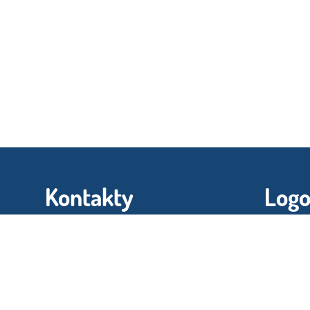
Kontakty
Log
Szkoła Podstawowa nr 3 im. Juliusza
Nazwa uży
Słowackiego w Szczecinie
sp3@miasto.szczecin.pl
Hasło:
sp3@miasto.szczecin.pl
sp3@miasto.szczecin.pl