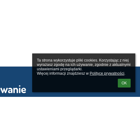
Ta strona wykorzystuje pliki cookies. Korzystając z niej 
wyrażasz zgodę na ich używanie, zgodnie z aktualnymi 
ustawieniami przeglądarki.

Więcej informacji znajdziesz w 
Polityce prywatności
.
OK
owanie
tkownika: