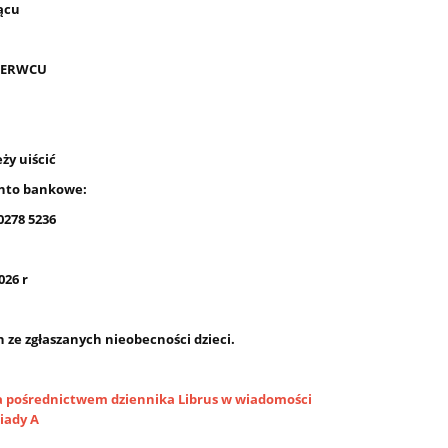
ącu
CZERWCU
ży uiścić
nto bankowe:
0278 5236
026 r
ze zgłaszanych nieobecności dzieci.
za pośrednictwem dziennika Librus w wiadomości
iady A