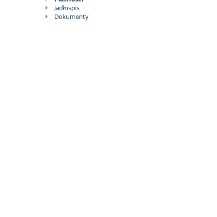
Stołówka
Jadłospis
Dokumenty
szkolna