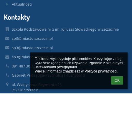
Aktualności
Kontakty
Szkoła Podstawowa nr 3 im. Juliusza Słowackiego w Szczecinie
sp3@miasto.szczecin.pl
sp3@miasto.szczecin.pl
sp3@miasto.szczecin.pl
Ta strona wykorzystuje pliki cookies. Korzystając z niej 
wyrażasz zgodę na ich używanie, zgodnie z aktualnymi 
091 487 30 32
ustawieniami przeglądarki.

Więcej informacji znajdziesz w 
Polityce prywatności
.
Gabinet Pedagoga/Psychologa 452486610
OK
ul. Władysława Reymonta 23
71-276 Szczecin
71-276 Szczecin
Poland
sp3szczecin@gmail.com
Sekretariat czynny w godzinach:
od poniedziałku do piątku
08.00-15.00