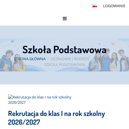
LOGOWANIE
Szkoła Podstawowa
STRONA GŁÓWNA
/
UCZNIOWIE I RODZICE
/
RODZICE
/
SZKOŁA PODSTAWOWA
Szkoła
Podstawowa
Rekrutacja do klas I na rok szkolny
2026/2027