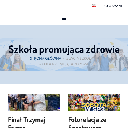
LOGOWANIE
Szkoła promująca zdrowie
STRONA GŁÓWNA
/
Z ŻYCIA SZKOŁY
/
SZKOŁA PROMUJĄCA ZDROWIE
Szkoła
promująca
zdrowie
Finał Trzymaj
Fotorelacja ze
Formę
Sportowego