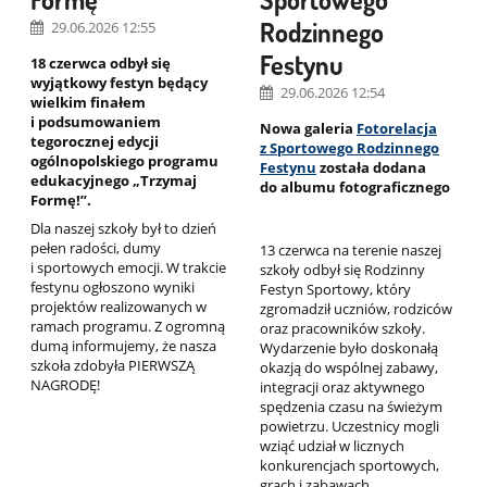
Rodzinnego
29.06.2026 12:55
Festynu
18 czerwca odbył się
wyjątkowy festyn będący
29.06.2026 12:54
wielkim finałem
i podsumowaniem
Nowa galeria
Fotorelacja
tegorocznej edycji
z Sportowego Rodzinnego
ogólnopolskiego programu
Festynu
została dodana
edukacyjnego „Trzymaj
do albumu fotograficznego
Formę!”.
Dla naszej szkoły był to dzień
pełen radości, dumy
13 czerwca na terenie naszej
i sportowych emocji. W trakcie
szkoły odbył się Rodzinny
festynu ogłoszono wyniki
Festyn Sportowy, który
projektów realizowanych w
zgromadził uczniów, rodziców
ramach programu. Z ogromną
oraz pracowników szkoły.
dumą informujemy, że nasza
Wydarzenie było doskonałą
szkoła zdobyła PIERWSZĄ
okazją do wspólnej zabawy,
NAGRODĘ!
integracji oraz aktywnego
spędzenia czasu na świeżym
powietrzu. Uczestnicy mogli
wziąć udział w licznych
konkurencjach sportowych,
grach i zabawach