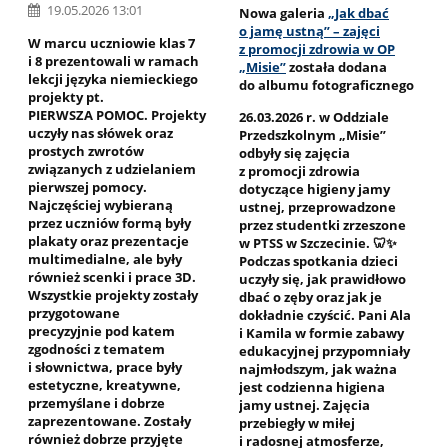
19.05.2026 13:01
Nowa galeria
„Jak dbać
o jamę ustną” – zajęci
W marcu uczniowie klas 7
z promocji zdrowia w OP
i 8 prezentowali w ramach
„Misie”
została dodana
lekcji języka niemieckiego
do albumu fotograficznego
projekty pt.
PIERWSZA POMOC. Projekty
26.03.2026 r. w Oddziale
uczyły nas słówek oraz
Przedszkolnym „Misie”
prostych zwrotów
odbyły się zajęcia
związanych z udzielaniem
z promocji zdrowia
pierwszej pomocy.
dotyczące higieny jamy
Najczęściej wybieraną
ustnej, przeprowadzone
przez uczniów formą były
przez studentki zrzeszone
plakaty oraz prezentacje
w PTSS w Szczecinie. 🦷✨
multimedialne, ale były
Podczas spotkania dzieci
również scenki i prace 3D.
uczyły się, jak prawidłowo
Wszystkie projekty zostały
dbać o zęby oraz jak je
przygotowane
dokładnie czyścić. Pani Ala
precyzyjnie pod katem
i Kamila w formie zabawy
zgodności z tematem
edukacyjnej przypomniały
i słownictwa, prace były
najmłodszym, jak ważna
estetyczne, kreatywne,
jest codzienna higiena
przemyślane i dobrze
jamy ustnej. Zajęcia
zaprezentowane. Zostały
przebiegły w miłej
również dobrze przyjęte
i radosnej atmosferze,