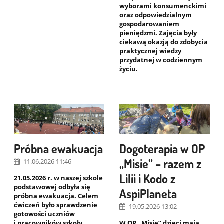
wyborami konsumenckimi
oraz odpowiedzialnym
gospodarowaniem
pieniędzmi. Zajęcia były
ciekawą okazją do zdobycia
praktycznej wiedzy
przydatnej w codziennym
życiu.
Próbna ewakuacja
Dogoterapia w OP
„Misie” – razem z
11.06.2026 11:46
Lilii i Kodo z
21.05.2026 r. w naszej szkole
podstawowej odbyła się
AspiPlaneta
próbna ewakuacja. Celem
ćwiczeń było sprawdzenie
19.05.2026 13:02
gotowości uczniów
i pracowników szkoły
W OP „Misie” dzieci mają