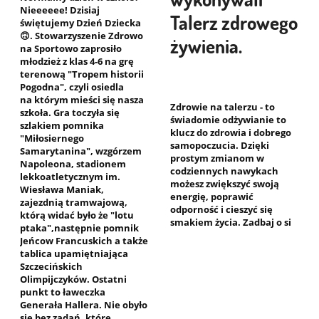
Nieeeeee! Dzisiaj
Talerz zdrowego
świętujemy Dzień Dziecka
🙃. Stowarzyszenie Zdrowo
żywienia.
na Sportowo zaprosiło
młodzież z klas 4-6 na grę
terenową "Tropem historii
Pogodna", czyli osiedla
na którym mieści się nasza
Zdrowie na talerzu - to
szkoła. Gra toczyła się
świadomie odżywianie to
szlakiem pomnika
klucz do zdrowia i dobrego
"Miłosiernego
samopoczucia. Dzięki
Samarytanina", wzgórzem
prostym zmianom w
Napoleona, stadionem
codziennych nawykach
lekkoatletycznym im.
możesz zwiększyć swoją
Wiesława Maniak,
energię, poprawić
zajezdnią tramwajową,
odporność i cieszyć się
którą widać było że "lotu
smakiem życia. Zadbaj o si
ptaka",następnie pomnik
Jeńcow Francuskich a także
tablica upamiętniająca
Szczecińskich
Olimpijczyków. Ostatni
punkt to ławeczka
Generała Hallera. Nie obyło
się bez zadań, które