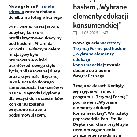
hasłem ,,Wybrane
Nowa galeria
Piramida
zdrowia
została dodana
elementy edukacji
do albumu fotograficznego
konsumenckiej"
21.05.2026 w naszej szkole
odbył się konkurs
11.06.2026 11:47
profilaktyczno-edukacyjny
Nowa galeria
Warsztaty
pod hasłem „Piramida
Trzymaj Formę pod hasłem
Zdrowia”. Głównym celem
,,Wybrane elementy
inicjatywy było
edukacji
promowanie wśród
konsumenckiej"
została
uczniów zdrowego stylu
dodana do albumu
życia, zbilansowanej diety
fotograficznego
oraz aktywności fizycznej
jako klucza do dobrego
7 maja w klasach 6 odbyły
samopoczucia i sukcesów w
się zajęcia w ramach
nauce. Nagrody i dyplomy
programu „Trzymaj Formę”
dla wszystkich uczestników
pod hasłem „Wybrane
konkursu zostaną
elementy edukacji
wręczone na apelu
konsumenckiej”. Warsztaty
podsumowującym.
poprowadziła Pani Emilia
Deptalska, która przybliżyła
uczniom zagadnienia
związane ze świadomymi