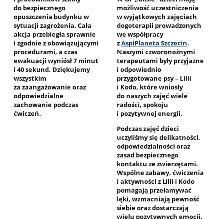
do bezpiecznego
możliwość uczestniczenia
opuszczenia budynku w
w wyjątkowych zajęciach
sytuacji zagrożenia. Cała
dogoterapii prowadzonych
akcja przebiegła sprawnie
we współpracy
i zgodnie z obowiązującymi
z
AspiPlaneta Szczecin
.
procedurami, a czas
Naszymi czworonożnymi
ewakuacji wyniósł 7 minut
terapeutami były przyjazne
i 40 sekund. Dziękujemy
i odpowiednio
wszystkim
przygotowane psy – Lilii
za zaangażowanie oraz
i Kodo, które wniosły
odpowiedzialne
do naszych zajęć wiele
zachowanie podczas
radości, spokoju
ćwiczeń.
i pozytywnej energii.
Podczas zajęć dzieci
uczyliśmy się delikatności,
odpowiedzialności oraz
zasad bezpiecznego
kontaktu ze zwierzętami.
Wspólne zabawy, ćwiczenia
i aktywności z Lilii i Kodo
pomagają przełamywać
lęki, wzmacniają pewność
siebie oraz dostarczają
wielu pozytywnych emocji.