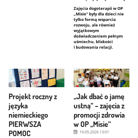
Zajęcia dogoterapii w OP
„Misie” były dla dzieci nie
tylko formą wsparcia
rozwoju, ale również
wyjątkowym
doświadczeniem pełnym
uśmiechu, bliskości
i budowania relacji.
Projekt roczny z
„Jak dbać o jamę
języka
ustną” – zajęcia z
niemieckiego
promocji zdrowia
PIERWSZA
w OP „Misie”
POMOC
19.05.2026 13:01