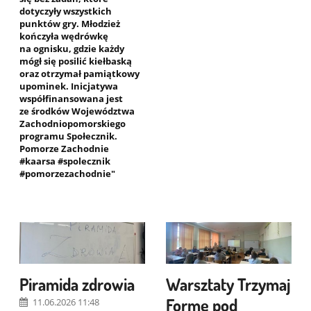
dotyczyły wszystkich
punktów gry. Młodzież
kończyła wędrówkę
na ognisku, gdzie każdy
mógł się posilić kiełbaską
oraz otrzymał pamiątkowy
upominek. Inicjatywa
współfinansowana jest
ze środków Województwa
Zachodniopomorskiego
programu Społecznik.
Pomorze Zachodnie
#kaarsa #spolecznik
#pomorzezachodnie"
Piramida zdrowia
Warsztaty Trzymaj
Formę pod
11.06.2026 11:48