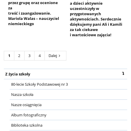
przez grupę oraz ocenione
a dzieci aktywnie
za
uczestniczyły w
treść i zaangażowanie.
przygotowanych
Mariola Walas – nauczyciel
aktywnościach. Serdecznie
niemieckiego
dziękujemy pani Ali i Kamili
za tak ciekawe
i wartościowe zajęcia!
1
2
3
4
Dalej
Z życia szkoły
80-lecie Szkoły Podstawowej nr 3
Nasza szkoła
Nasze osiągnięcia
Album fotograficzny
Biblioteka szkolna