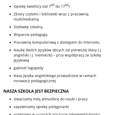
00
00
Opiekę świetlicy (od 7
do 17
)
Zbiory czytelni i biblioteki wraz z pracownią
multimedialną
Stołówkę szkolną
Wsparcie pedagoga
Pracownię komputerową z dostępem do Internetu
Naukę dwóch języków obcych od pierwszej klasy ( j.
angielski i j. niemiecki) – przy współpracy ze Szkołą
Językową
gabinet logopedy
klasy języka angielskiego prowadzone w ramach
innowacji pedagogicznej
NASZA SZKOŁA JEST BEZPIECZNA
stwarzamy miłą atmosferę do nauki i pracy
zapewniamy opiekę pielęgniarki
rozwijamy w uczniach poczucie odpowiedzialności