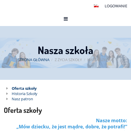
LOGOWANIE
Nasza szkoła
STRONA GŁÓWNA
/
Z ŻYCIA SZKOŁY
/
NASZA SZKOŁA
Nasza
Oferta szkoły
Historia Szkoły
szkoła
Nasz patron
Oferta szkoły
Nasze motto:
„Mów dziecku, że jest mądre, dobre, że potrafi!”