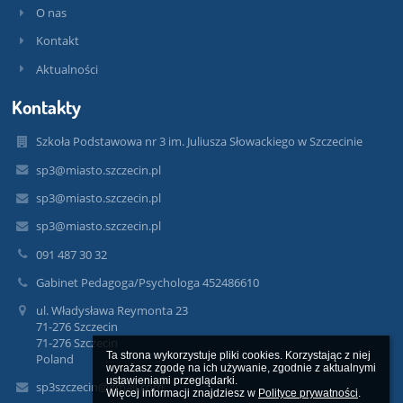
O nas
Kontakt
Aktualności
Kontakty
Szkoła Podstawowa nr 3 im. Juliusza Słowackiego w Szczecinie
sp3@miasto.szczecin.pl
sp3@miasto.szczecin.pl
sp3@miasto.szczecin.pl
091 487 30 32
Gabinet Pedagoga/Psychologa 452486610
ul. Władysława Reymonta 23
71-276 Szczecin
71-276 Szczecin
Ta strona wykorzystuje pliki cookies. Korzystając z niej 
Poland
wyrażasz zgodę na ich używanie, zgodnie z aktualnymi 
ustawieniami przeglądarki.

sp3szczecin@gmail.com
Więcej informacji znajdziesz w 
Polityce prywatności
.