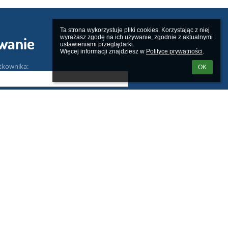
Ta strona wykorzystuje pliki cookies. Korzystając z niej 
wyrażasz zgodę na ich używanie, zgodnie z aktualnymi 
wanie
ustawieniami przeglądarki.

Więcej informacji znajdziesz w 
Polityce prywatności
.
tkownika:
OK
m loginu lub hasła