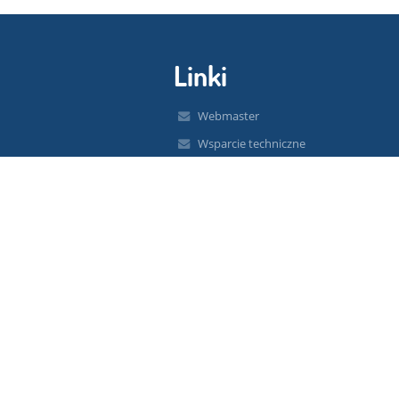
Linki
Webmaster
Wsparcie techniczne
Deklaracja dostępności
Informacje prawne
Polityka prywatności
Metryczka
Mapa strony
O nas
Kontakt
Aktualności