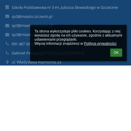
Szkoła Podstawowa nr 3 im. Juliusza Słowackiego w Szczecinie
sp3@miasto.szczecin.pl
sp3@miasto.szczecin.pl
Ta strona wykorzystuje pliki cookies. Korzystając z niej 
sp3@miasto.szczecin.pl
wyrażasz zgodę na ich używanie, zgodnie z aktualnymi 
ustawieniami przeglądarki.

091 487 30 32
Więcej informacji znajdziesz w 
Polityce prywatności
.
Gabinet Pedagoga/Psychologa 452486610
OK
ul. Władysława Reymonta 23
71-276 Szczecin
71-276 Szczecin
Poland
sp3szczecin@gmail.com
Sekretariat czynny w godzinach:
od poniedziałku do piątku
08.00-15.00
Logowanie